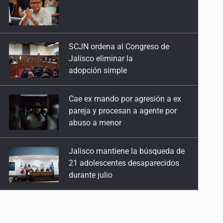
Jalisco eliminar la
adopción simple
Cae ex mando por agresión a ex
pareja y procesan a agente por
abuso a menor
Jalisco mantiene la búsqueda de
21 adolescentes desaparecidos
durante julio
SSPC, participa en búsqueda de
Ricardo Cabezas Talavera
Al archivo la mitad de quejas
contra el Siapa