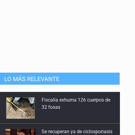
LO MÁS RELEVANTE
Se recuperan ya de ciclosporiasis
SCJN ordena al Congreso de