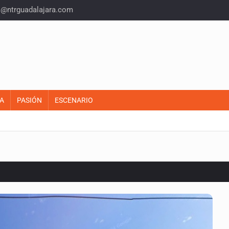
o@ntrguadalajara.com
A
PASIÓN
ESCENARIO
o eliminar la adopción simple
2 fosas