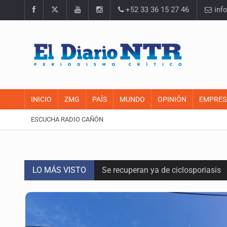
+52 33 36 15 27 46
inf
INICIO
ZMG
PAÍS
MUNDO
OPINIÓN
EMPRES
ESCUCHA RADIO CAÑÓN
LO MÁS VISTO
Se recuperan ya de ciclosporiasis
SCJN ordena al Congreso de Jalisc
Fiscalía exhuma 126 cuerpos de 3