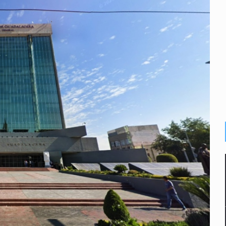
a el Siapa
mputación en caso Eli Castro
alvi niega tala
Feria Corazón de Artesano
on 40 mdp
te’