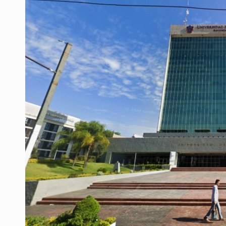
Al archivo la mitad de quejas contr
Ya hay solicitud de audiencia de i
Vecinos acusan retiro de árboles; Ij
Buscan mantener tradiciones con 
Apoyarán a mujeres con cáncer c
La evolución tiene nombre: ‘SuperAr
Quinto Patio