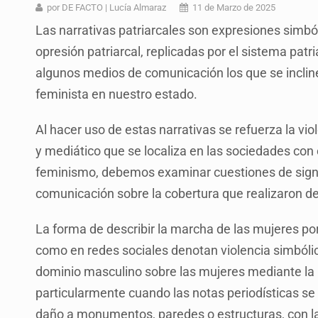
Ex policía es detenido por agresió
por DE FACTO | Lucía Almaraz
11 de Marzo de 2025
Las narrativas patriarcales son expresiones simbó
Vecinos de Mirador de San Isidro d
opresión patriarcal, replicadas por el sistema patr
Reporta 627 acciones tras inundac
algunos medios de comunicación los que se inclin
Fiscalía continúa búsqueda de Ric
feminista en nuestro estado.
Proponen consulta popular por desa
Al hacer uso de estas narrativas se refuerza la vi
Identifican a más implicados en cr
y mediático que se localiza en las sociedades con e
feminismo, debemos examinar cuestiones de signi
Capturan a secuestradora buscad
comunicación sobre la cobertura que realizaron d
La forma de describir la marcha de las mujeres p
como en redes sociales denotan violencia simbóli
dominio masculino sobre las mujeres mediante la n
particularmente cuando las notas periodísticas se
daño a monumentos, paredes o estructuras, con la 