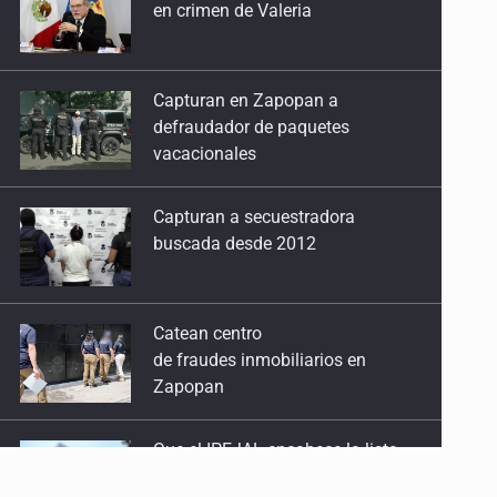
Capturan en Zapopan a
14 de Abril de 2026
defraudador de paquetes
vacacionales
Eitan
24 de Marzo de 2026
Capturan a secuestradora
buscada desde 2012
Subsidio sin seguridad
17 de Febrero de 2026
Catean centro
La falacia meninista
de fraudes inmobiliarios en
10 de Febrero de 2026
Zapopan
Reconocer también es retribuir
Que el IPEJAL encabece la lista
3 de Febrero de 2026
de deudores en Jalisco es un
“foco rojo” de gran magnitud:
Economista
Precarización femenina
20 de Enero de 2026