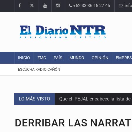
+52 33 36 15 27 46
inf
INICIO
ZMG
PAÍS
MUNDO
OPINIÓN
EMPRES
ESCUCHA RADIO CAÑÓN
LO MÁS VISTO
Que el IPEJAL encabece la lista de
Critican inoperancia de la ASEJ pa
DERRIBAR LAS NARRAT
Catean centro de fraudes inmobili