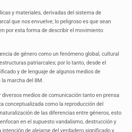
n y amenzas contra su pareja
licas y materiales, derivadas del sistema de
enuncian tala; IJALVI lo niega
iarcal que nos envuelve; lo peligroso es que sean
ión en Balcones de Oblatos
en por esta forma de describir el movimiento
ardo Cabezas Talavera
rrollo de vivienda en Mirador de San Isidro
olencia de género como un fenómeno global, cultural
imen de Valeria
structuras patriarcales; por lo tanto, desde el
ficado y de lenguaje de algunos medios de
a desde 2012
e la marcha del 8M.
or diversos medios de comunicación tanto en prensa
ca conceptualizada como la reproducción del
aturalización de las diferencias entre géneros, esto
 enfocan en el supuesto vandalismo, destrucción y
intención de alejarse del verdadero significado y