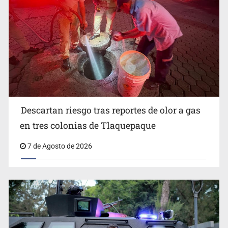
Descartan riesgo tras reportes de olor a gas
en tres colonias de Tlaquepaque
Motociclista fue perseguido y asesinado frente a un
7 de Agosto de 2026
templo en Guadalajara