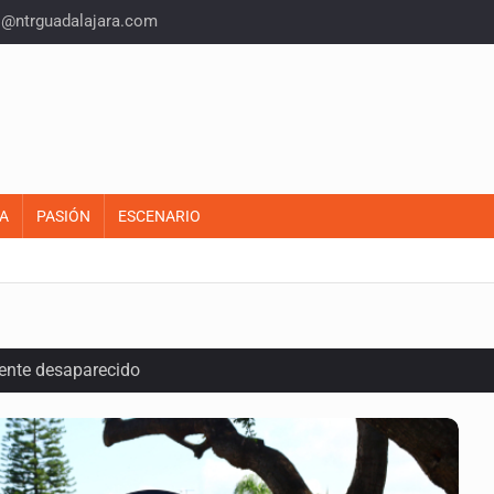
o@ntrguadalajara.com
A
PASIÓN
ESCENARIO
ente desaparecido
intervención unilateral de EUA contra cárteles
a del INE para aprobar lineamientos de fiscalización