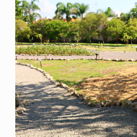
Desapariciones en Jalisco, con com
Aseguran pitón dentro de vivienda 
Sheinbaum anticipa más detencione
Resalta Fujimori restablecimiento 
Asume Abelardo De la Espriella c
Policías bajo la mira: La CEDHJ d
Catean casa por esquema de fraude