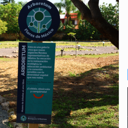
plicidad de policías, afirma Lazos de Amor
de Santa Tere
s por caso Ayotzinapa y promete justicia
de relaciones con México
omo Presidente de Colombia
ocumenta su implicación en desapariciones forzadas
 telefónico