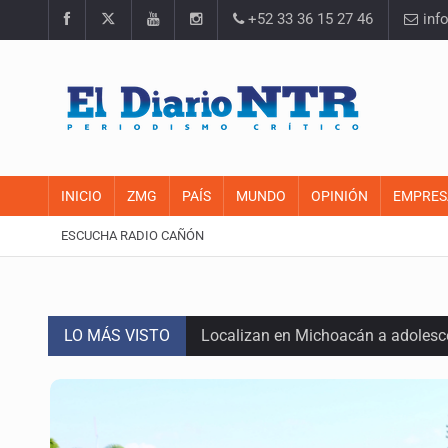
+52 33 36 15 27 46
inf
INICIO
ZMG
PAÍS
MUNDO
OPINIÓN
EMPRES
ESCUCHA RADIO CAÑÓN
LO MÁS VISTO
Localizan en Michoacán a adolesc
México no está preparado para una 
Lamenta Carla Humphrey la negativ