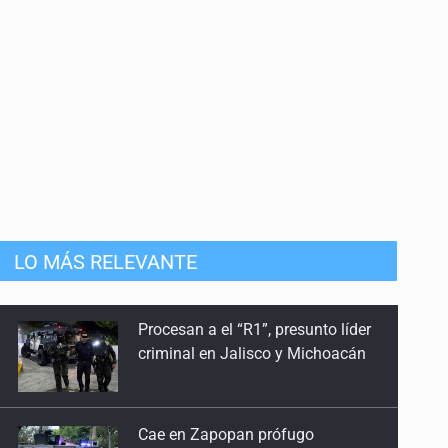
LO MÁS RELEVANTE
Cae en Zapopan prófugo
estadounidense buscado por
Interpol
Aseguran pitón dentro de