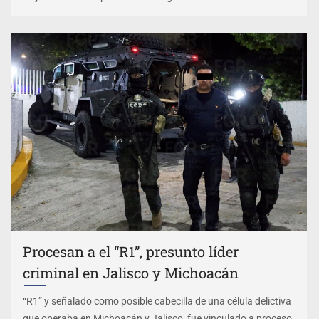
Procesan a el “R1”, presunto líder
criminal en Jalisco y Michoacán
“R1” y señalado como posible cabecilla de una célula delictiva
que operaba en Michoacán y Jalisco, fue vinculado a proceso