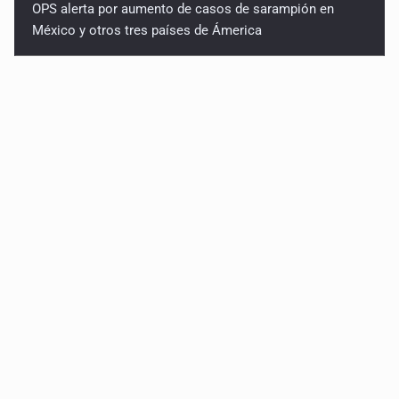
Ayotzinapa: A casi 12 años, entre juicios a
exfuncionarios y la fuga de Tomás Zerón
Caen en Zapopan 'El Ruso', objetivo prioritario por
homicidios en Playa del Carmen