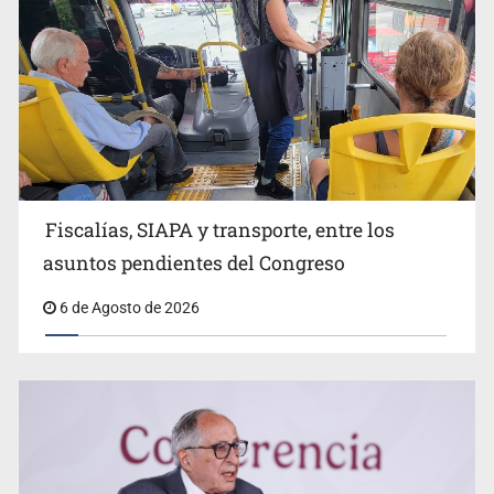
Fiscalías, SIAPA y transporte, entre los
Fiscalía va por más involucrados en el feminicidio de
Valeria Márquez
asuntos pendientes del Congreso
6 de Agosto de 2026