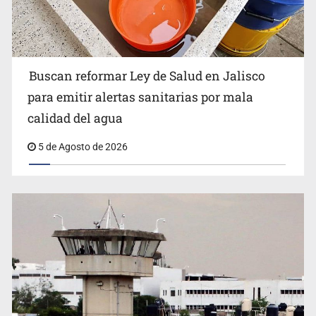
Buscan reformar Ley de Salud en Jalisco
Citarían a Medrano si persiste falta de diálogo con
para emitir alertas sanitarias por mala
vecinos de Mirador San Isidro
calidad del agua
5 de Agosto de 2026