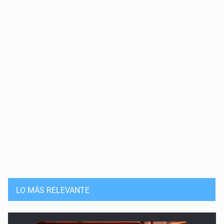
22 de Abril de 2026
Guerra, precios y economía
18 de Marzo de 2026
Disturbios y violencia
6 de Marzo de 2026
Debilidad del dólar
18 de Febrero de 2026
Día Mundial Contra el Cáncer
4 de Febrero de 2026
LO MÁS RELEVANTE