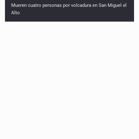
Mueren cuatro personas por volcadura en San Miguel el
Alto
Localizan sin vida a adolescente en la Barranca de
Oblatos