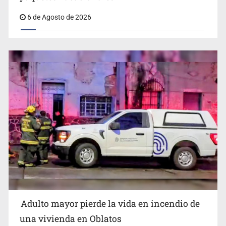
6 de Agosto de 2026
Detienen al exgobernador de Guerrero, Ángel Aguirre
Adulto mayor pierde la vida en incendio de
Capturan en Zapopan a defraudador de paquetes
una vivienda en Oblatos