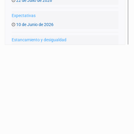
22 de Julio de 2026
Expectativas
10 de Junio de 2026
Estancamiento y desigualdad
27 de Mayo de 2026
Recorte
13 de Mayo de 2026
Fracking
22 de Abril de 2026
Guerra, precios y economía
18 de Marzo de 2026