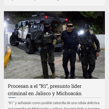
Procesan a el “R1”, presunto líder
criminal en Jalisco y Michoacán
“R1” y señalado como posible cabecilla de una célula delictiva
que operaba en Michoacán y Jalisco, fue vinculado a proceso