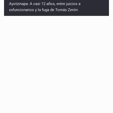
Ayotzinapa: A casi 12 años, entre juicios a
exfuncionarios y la fuga de Tomás Zerón
Caen en Zapopan 'El Ruso', objetivo prioritario por
homicidios en Playa del Carmen