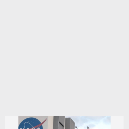
México no está preparado para una intervención
unilateral de EUA contra cárteles