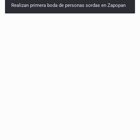
Realizan primera boda de personas sordas en Zapopan
Entrega apoyos a afectados por lluvias en Oblatos