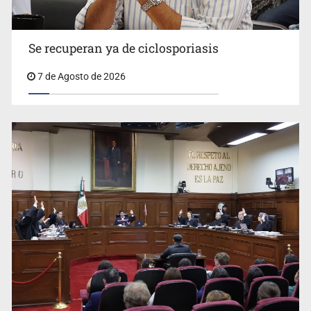
Se recuperan ya de ciclosporiasis
UdeG convierte residuos de agave en biotextil
7 de Agosto de 2026