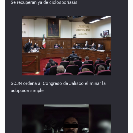
Regresión identitaria
Se recuperan ya de ciclosporiasis
20 de Febrero de 2026
Tentación hegemónica
13 de Febrero de 2026
Nudo gordiano
6 de Febrero de 2026
SCJN ordena al Congreso de Jalisco eliminar la
adopción simple