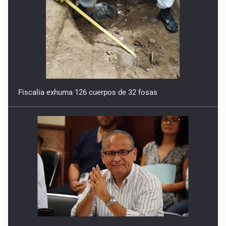
Tentación autoritaria
27 de Marzo de 2026
Revocación (o ratificación) de mandato
20 de Marzo de 2026
Fiscalía exhuma 126 cuerpos de 32 fosas
El Eje de las Américas
13 de Marzo de 2026
La escuela como laboratorio ideológico
6 de Marzo de 2026
Regreso de la mayoría dominante
27 de Febrero de 2026