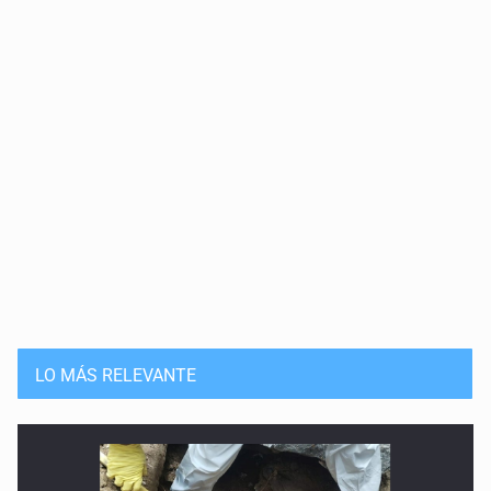
Democracia anulable
29 de Mayo de 2026
Soberanía o encubrimiento
22 de Mayo de 2026
La conquista interminable
15 de Mayo de 2026
La república tecnológica
8 de Mayo de 2026
Pedagogía teológica y maniquea
LO MÁS RELEVANTE
25 de Abril de 2026
Desaparición del Estado
18 de Abril de 2026