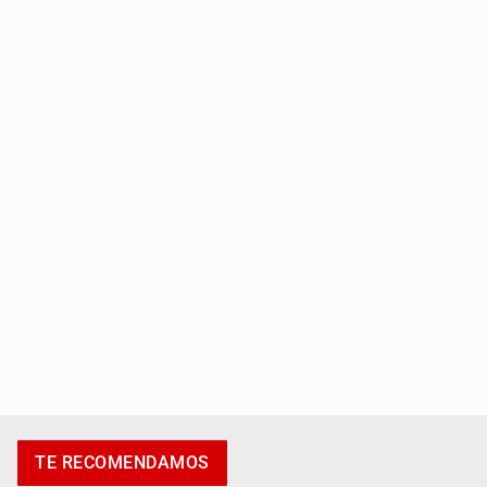
Entrega apoyos a afectados por lluvias en Oblatos
Accidentes resaltan en causas de muerte
TE RECOMENDAMOS