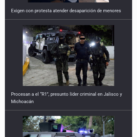
20 de Marzo de 2026
Exigen con protesta atender desaparición de menores
Donde algo falta
13 de Marzo de 2026
También es resistir
6 de Marzo de 2026
Costo invisible
27 de Febrero de 2026
Resistencia
Procesan a el “R1”, presunto líder criminal en Jalisco y
Michoacán
20 de Febrero de 2026
Otra geografía
13 de Febrero de 2026