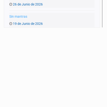
26 de Junio de 2026
Sin mantras
19 de Junio de 2026
Atravesar
12 de Junio de 2026
Insomnio
5 de Junio de 2026
Rastros
29 de Mayo de 2026
Encuentros
22 de Mayo de 2026