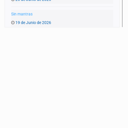
Sin mantras
19 de Junio de 2026
Atravesar
12 de Junio de 2026
Insomnio
5 de Junio de 2026
Rastros
29 de Mayo de 2026
Encuentros
22 de Mayo de 2026