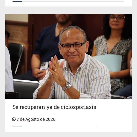
Vecinos acusan retiro de árboles; Ijalvi niega tala
Se recuperan ya de ciclosporiasis
UdeG convierte residuos de agave en biotextil
7 de Agosto de 2026