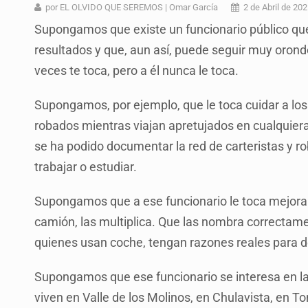
Asesinan a balazos a un hombre en 
por EL OLVIDO QUE SEREMOS | Omar García
2 de Abril de 20
Supongamos que existe un funcionario público que
Jalisco mantiene la búsqueda de 2
resultados y que, aun así, puede seguir muy orondo 
Asesinan a balazos a un hombre e
veces te toca, pero a él nunca le toca.
Investigan brote de salmonela en 
Supongamos, por ejemplo, que le toca cuidar a los
Desarticulan en Cataluña célula 
robados mientras viajan apretujados en cualquiera
Fallece monseñor Carlos Garfias Me
se ha podido documentar la red de carteristas y 
trabajar o estudiar.
Kershenobich descarta brote de cic
Supongamos que a ese funcionario le toca mejorar 
camión, las multiplica. Que las nombra correctamen
quienes usan coche, tengan razones reales para d
Supongamos que ese funcionario se interesa en la
viven en Valle de los Molinos, en Chulavista, en To