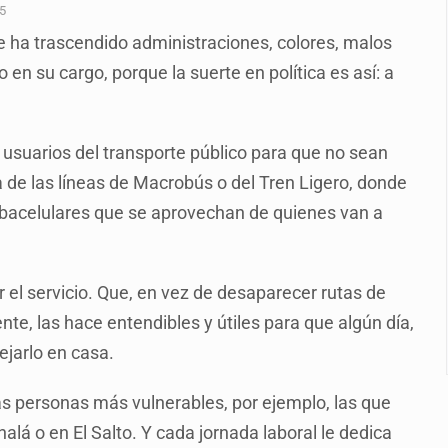
calles de El Salto
25
 ha trascendido administraciones, colores, malos
1 adolescentes desaparecidos durante julio
en su cargo, porque la suerte en política es así: a
n Tlajomulco
EU vinculado a jalapeños mexicanos
 usuarios del transporte público para que no sean
del CJNG y decomisan 2.5 toneladas de metanfetamina
 de las líneas de Macrobús o del Tren Ligero, donde
rlos, arzobispo emérito de Morelia
robacelulares que se aprovechan de quienes van a
losporiasis en México
el servicio. Que, en vez de desaparecer rutas de
te, las hace entendibles y útiles para que algún día,
ejarlo en casa.
s personas más vulnerables, por ejemplo, las que
nalá o en El Salto. Y cada jornada laboral le dedica