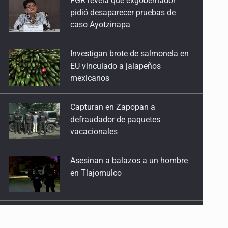
Investigan brote de salmonela en
29 de Abril de 2026
EU vinculado a jalapeños
mexicanos
Especulación con el CUSMAX
22 de Abril de 2026
Capturan en Zapopan a
defraudador de paquetes
Palabras ante la impunidad
vacacionales
15 de Abril de 2026
Asesinan a balazos a un hombre
Contra los depredadores
en Tlajomulco
25 de Marzo de 2026
¿Quién dejó entrar a Broxel?
Kenia López Rabadán advierte
18 de Marzo de 2026
riesgo de censura con
lineamientos para defensa de
audiencias
Agua turbia, decisiones opacas
11 de Marzo de 2026