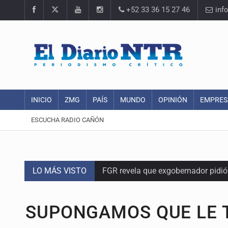
+52 33 36 15 27 46
inf
INICIO
ZMG
PAÍS
MUNDO
OPINIÓN
EMPRES
ESCUCHA RADIO CAÑÓN
LO MÁS VISTO
FGR revela que exgobernador pidi
Capturan en Zapopan a defraudado
SUPONGAMOS QUE LE 
Adulto mayor pierde la vida en inc