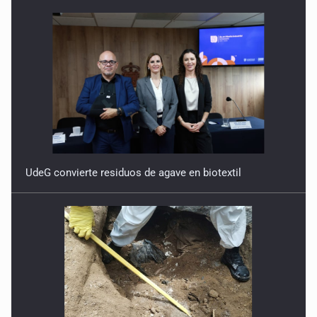
Especulación con el CUSMAX
22 de Abril de 2026
Palabras ante la impunidad
15 de Abril de 2026
Contra los depredadores
25 de Marzo de 2026
UdeG convierte residuos de agave en biotextil
¿Quién dejó entrar a Broxel?
18 de Marzo de 2026
Agua turbia, decisiones opacas
11 de Marzo de 2026
Lo importante vs. lo urgente