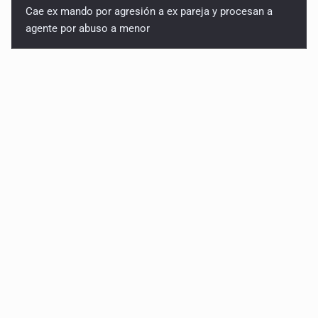
Cae ex mando por agresión a ex pareja y procesan a
agente por abuso a menor
Jalisco mantiene la búsqueda de 21 adolescentes
desaparecidos durante julio