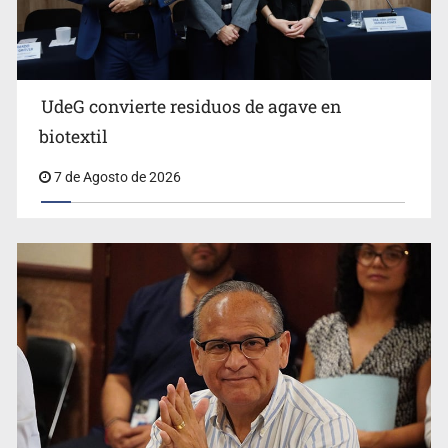
UdeG convierte residuos de agave en
Cae en Zapopan prófugo estadounidense buscado por
biotextil
Interpol
7 de Agosto de 2026