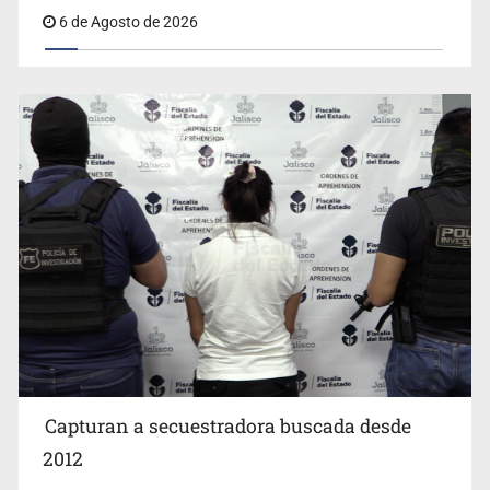
6 de Agosto de 2026
Critican inoperancia de la ASEJ para recuperar fondos
públicos
Capturan a secuestradora buscada desde
Cae ex mando por agresión a ex pareja y procesan a
agente por abuso a menor
2012