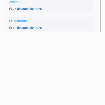
Asombro
26 de Junio de 2026
Sin mantras
19 de Junio de 2026
Atravesar
12 de Junio de 2026
Insomnio
5 de Junio de 2026
Rastros
29 de Mayo de 2026
Encuentros
22 de Mayo de 2026