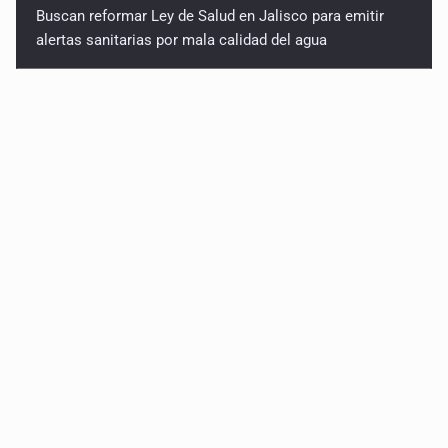
Buscan reformar Ley de Salud en Jalisco para emitir
alertas sanitarias por mala calidad del agua
Sin registro formal de autogobiernos en penales de
Jalisco, pero CEDHJ pedirá informes tras denuncia