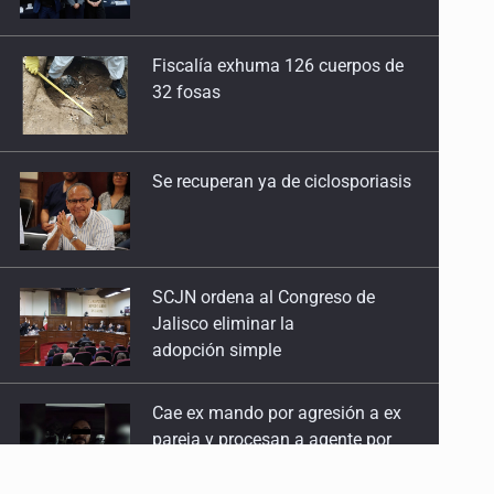
Fiscalía exhuma 126 cuerpos de
32 fosas
Se recuperan ya de ciclosporiasis
SCJN ordena al Congreso de
Jalisco eliminar la
adopción simple
Cae ex mando por agresión a ex
pareja y procesan a agente por
abuso a menor
Jalisco mantiene la búsqueda de