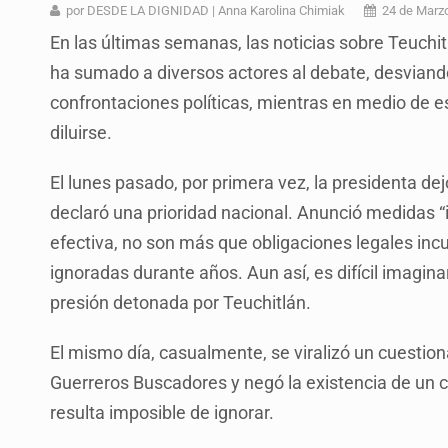
SCJN ordena al Congreso de Jalisc
por DESDE LA DIGNIDAD | Anna Karolina Chimiak
24 de Marz
En las últimas semanas, las noticias sobre Teuchit
Fiscalía exhuma 126 cuerpos de 3
ha sumado a diversos actores al debate, desviand
Al archivo la mitad de quejas contr
confrontaciones políticas, mientras en medio de es
Ya hay solicitud de audiencia de i
diluirse.
Vecinos acusan retiro de árboles; Ij
El lunes pasado, por primera vez, la presidenta dej
Buscan mantener tradiciones con 
declaró una prioridad nacional. Anunció medidas “
efectiva, no son más que obligaciones legales inc
Cae en Zapopan prófugo estadouni
ignoradas durante años. Aun así, es difícil imagin
presión detonada por Teuchitlán.
El mismo día, casualmente, se viralizó un cuestion
Guerreros Buscadores y negó la existencia de un c
resulta imposible de ignorar.