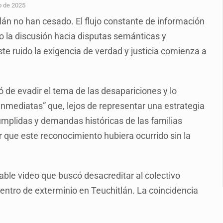
o eliminar la adopción simple
o de 2025
lán no han cesado. El flujo constante de información
2 fosas
o la discusión hacia disputas semánticas y
a el Siapa
te ruido la exigencia de verdad y justicia comienza a
mputación en caso Eli Castro
alvi niega tala
ó de evadir el tema de las desapariciones y lo
Feria Corazón de Artesano
inmediatas” que, lejos de representar una estrategia
umplidas y demandas históricas de las familias
dense buscado por Interpol
ar que este reconocimiento hubiera ocurrido sin la
able video que buscó desacreditar al colectivo
entro de exterminio en Teuchitlán. La coincidencia