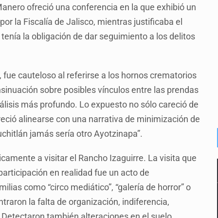
Manero ofreció una conferencia en la que exhibió un
r la Fiscalía de Jalisco, mientras justificaba el
enía la obligación de dar seguimiento a los delitos
fue cauteloso al referirse a los hornos crematorios
sinuación sobre posibles vínculos entre las prendas
nálisis más profundo. Lo expuesto no sólo careció de
areció alinearse con una narrativa de minimización de
chitlán jamás sería otro Ayotzinapa”.
blicamente a visitar el Rancho Izaguirre. La visita que
participación en realidad fue un acto de
ilias como “circo mediático”, “galería de horror” o
traron la falta de organización, indiferencia,
 Detectaron también alteraciones en el suelo,