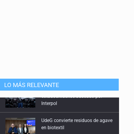
LO MÁS RELEVANTE
UdeG convierte residuos de agave
en biotextil