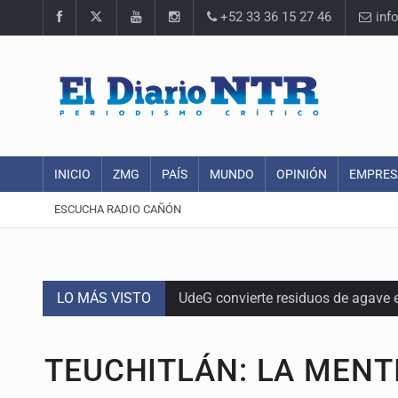
+52 33 36 15 27 46
inf
INICIO
ZMG
PAÍS
MUNDO
OPINIÓN
EMPRES
ESCUCHA RADIO CAÑÓN
LO MÁS VISTO
UdeG convierte residuos de agave e
Quinto Patio
TEUCHITLÁN: LA MENTI
Se recuperan ya de ciclosporiasis