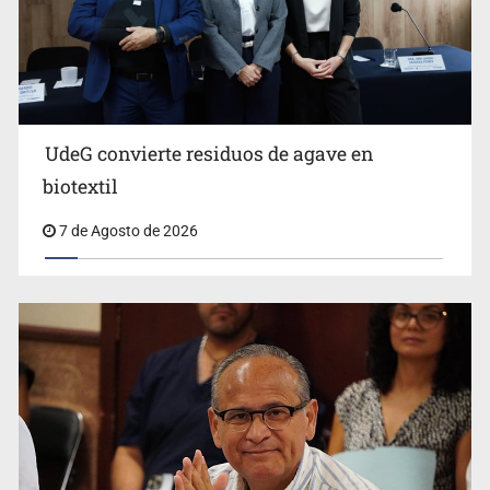
UdeG convierte residuos de agave en
Cae en Zapopan prófugo estadounidense buscado por
biotextil
Interpol
7 de Agosto de 2026