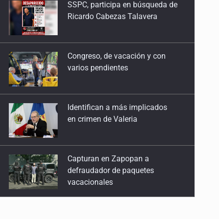
Congreso, de vacación y con
Guadalajara, la insegura
varios pendientes
28 de Abril de 2026
'Lo bueno sale caro'
Identifican a más implicados
21 de Abril de 2026
en crimen de Valeria
La lentitud de la verdad en el Izaguirre
14 de Abril de 2026
Capturan en Zapopan a
defraudador de paquetes
Más vale tarde que nunca
vacacionales
24 de Marzo de 2026
Capturan a secuestradora
La cloaca en la nómina del Congreso
buscada desde 2012
17 de Marzo de 2026
La ilimitada permisividad del Siapa
Catean centro