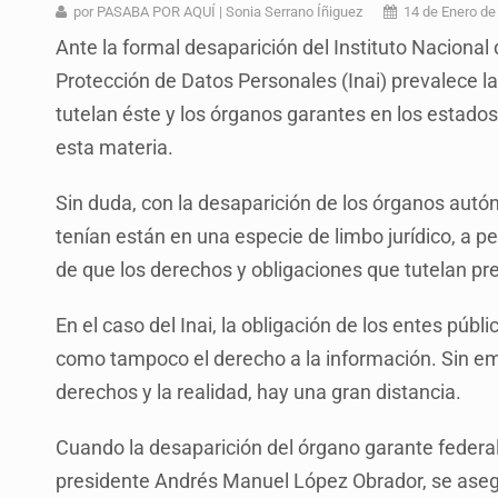
Ex policía es detenido por agresió
por PASABA POR AQUÍ | Sonia Serrano Íñiguez
14 de Enero de
Ante la formal desaparición del Instituto Nacional
Vecinos de Mirador de San Isidro d
Protección de Datos Personales (Inai) prevalece l
Reporta 627 acciones tras inundac
tutelan éste y los órganos garantes en los estado
SSPC, participa en búsqueda de R
esta materia.
Proponen consulta popular por desa
Sin duda, con la desaparición de los órganos autón
Identifican a más implicados en cr
tenían están en una especie de limbo jurídico, a 
de que los derechos y obligaciones que tutelan pr
Capturan a secuestradora buscad
En el caso del Inai, la obligación de los entes púb
como tampoco el derecho a la información. Sin emb
derechos y la realidad, hay una gran distancia.
Cuando la desaparición del órgano garante federa
presidente Andrés Manuel López Obrador, se aseg