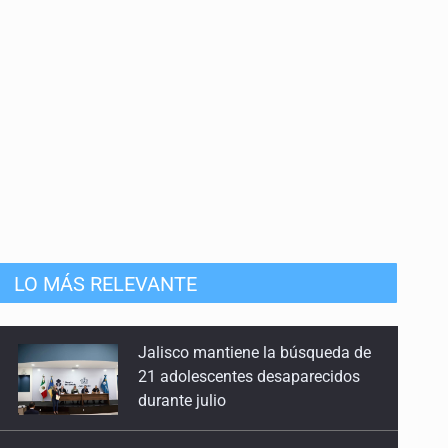
9 de Junio de 2026
De 'machos alfa' y 'deudores alimentarios'
2 de Junio de 2026
Autoridades o intermediarios
26 de Mayo de 2026
Crisis forense, una bomba de tiempo
19 de Mayo de 2026
LO MÁS RELEVANTE
¿Con quién se quedan las niñas y los niños?
12 de Mayo de 2026
SSPC, participa en búsqueda de
Ricardo Cabezas Talavera
Otra vez la fallida apuesta por gastar
5 de Mayo de 2026