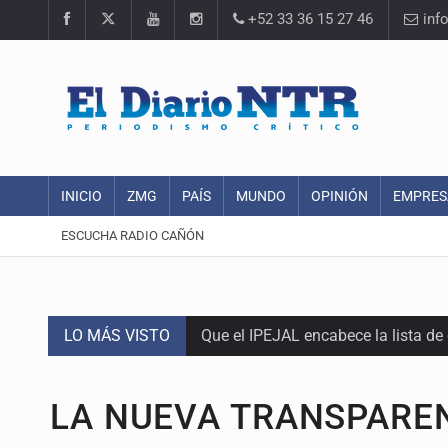
+52 33 36 15 27 46
inf
INICIO
ZMG
PAÍS
MUNDO
OPINIÓN
EMPRES
ESCUCHA RADIO CAÑÓN
LO MÁS VISTO
Que el IPEJAL encabece la lista de
Critican inoperancia de la ASEJ pa
LA NUEVA TRANSPARE
Catean centro de fraudes inmobili