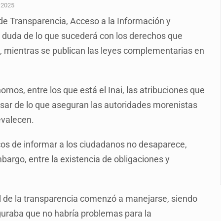
n y amenzas contra su pareja
 2025
 de Transparencia, Acceso a la Información y
enuncian tala; IJALVI lo niega
a duda de lo que sucederá con los derechos que
ión en Balcones de Oblatos
s, mientras se publican las leyes complementarias en
icardo Cabezas Talavera
rrollo de vivienda en Mirador de San Isidro
omos, entre los que está el Inai, las atribuciones que
imen de Valeria
pesar de lo que aseguran las autoridades morenistas
evalecen.
a desde 2012
licos de informar a los ciudadanos no desaparece,
argo, entre la existencia de obligaciones y
l de la transparencia comenzó a manejarse, siendo
uraba que no habría problemas para la