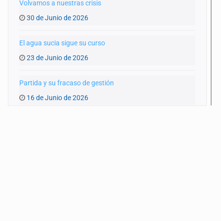
Volvamos a nuestras crisis
30 de Junio de 2026
El agua sucia sigue su curso
23 de Junio de 2026
Partida y su fracaso de gestión
16 de Junio de 2026
¿Listos para el Mundial?
9 de Junio de 2026
De 'machos alfa' y 'deudores alimentarios'
2 de Junio de 2026
Autoridades o intermediarios
26 de Mayo de 2026