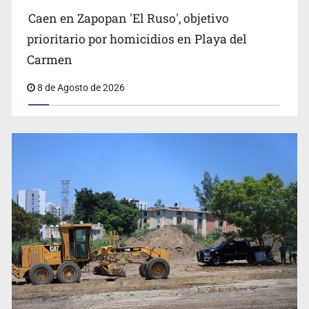
Caen en Zapopan 'El Ruso', objetivo
Ayotzinapa: A casi 12 años, entre juicios a
exfuncionarios y la fuga de Tomás Zerón
prioritario por homicidios en Playa del
Carmen
8 de Agosto de 2026