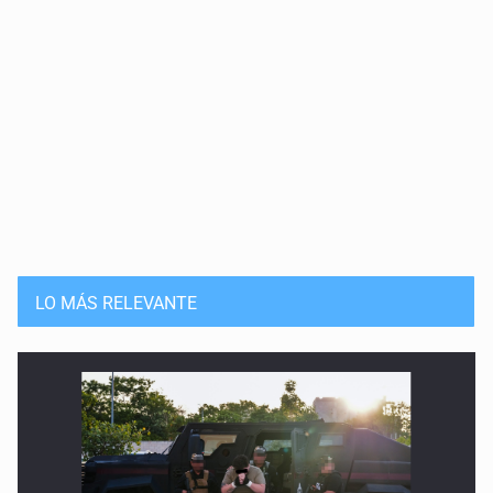
Periodistas víctimas de desaparición
13 de Mayo de 2026
La ONU: abrir la esperanza
6 de Mayo de 2026
Enfermos por veneno en la sangre
29 de Abril de 2026
Educar para la compasión
LO MÁS RELEVANTE
22 de Abril de 2026
Rancho Izaguirre: la tierra sigue hablando
15 de Abril de 2026
El Siapa no cumple ni con su ley