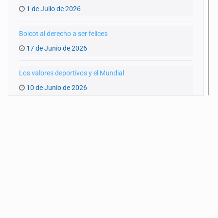
1 de Julio de 2026
Boicot al derecho a ser felices
17 de Junio de 2026
Los valores deportivos y el Mundial
10 de Junio de 2026
Un Mundial y una GDL achacosa
3 de Junio de 2026
Las otras miradas del Mundial
27 de Mayo de 2026
Futbol y reclutadores criminales
20 de Mayo de 2026