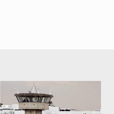
falta de diálogo con vecinos de
Mirador San Isidro