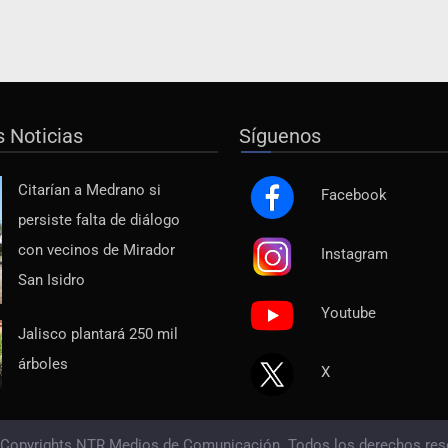
s Noticias
Síguenos
Citarían a Medrano si
Facebook
persiste falta de diálogo
con vecinos de Mirador
Instagram
San Isidro
Youtube
Jalisco plantará 250 mil
árboles
X
 Copyrights NTR Medios de Comunicación. Todos los derechos res