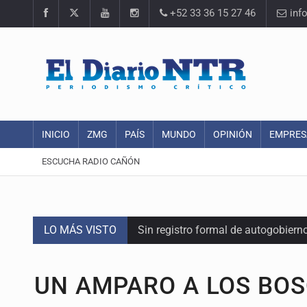
+52 33 36 15 27 46
inf
INICIO
ZMG
PAÍS
MUNDO
OPINIÓN
EMPRES
ESCUCHA RADIO CAÑÓN
LO MÁS VISTO
Sin registro formal de autogobiern
Citarían a Medrano si persiste falt
UN AMPARO A LOS BO
Asesinan a tres luego de dos ata