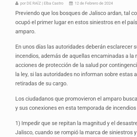
Mujer resulta lesionada tras ataqu
por DE RAÍZ | Elba Castro
12 de Febrero de 2024
Previendo que los bosques de Jalisco ardan, tal c
Vinculan a pareja que extorsionaba 
ocupó el primer lugar en estos siniestros en el país
Mueren cuatro personas por volcad
amparo.
Ken Salazar afirma que no tiene ev
En unos días las autoridades deberán esclarecer 
Sheinbaum se reúnen secretario de
incendios, además de aquellas encaminadas a la r
Vinculan a responsable de homicid
acciones de protección de la salud por contingen
la ley, si las autoridades no informan sobre estas a
Buscan reformar Ley de Salud en Ja
retiradas de su cargo.
Los ciudadanos que promovieron el amparo buscan 
y sus conexiones en esta temporada de incendios 
1) Impedir que se repitan la magnitud y el desastr
Jalisco, cuando se rompió la marca de siniestros y 