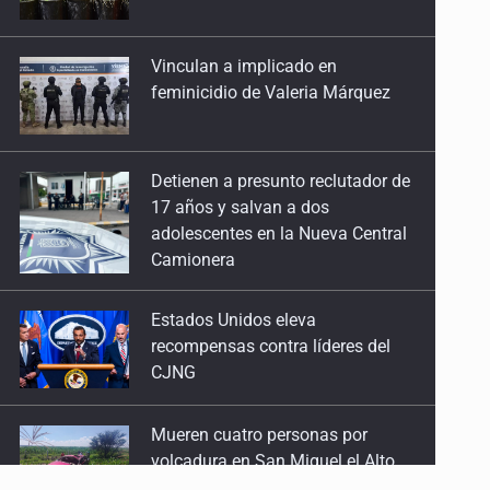
Vinculan a implicado en
26 de Enero de 2026
feminicidio de Valeria Márquez
Corta visión ambiental desde el inicio
12 de Enero de 2026
Detienen a presunto reclutador de
17 años y salvan a dos
adolescentes en la Nueva Central
Camionera
Estados Unidos eleva
recompensas contra líderes del
CJNG
Mueren cuatro personas por
volcadura en San Miguel el Alto