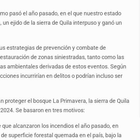
e de pitbull en Zapopan
omo pasó el año pasado, en el que nuestro estado
con peluches para exigir 'cobro de piso'
, un ejido de la sierra de Quila interpuso y ganó un
ura en San Miguel el Alto
idencia de vínculos entre el gobierno de México y el crimen org
sus estrategias de prevención y combate de
 Estado del Vaticano
estauración de zonas siniestradas, tanto como las
io registrado en 2025 en Tlaquepaque
cias ambientales derivadas de estos eventos. Según
cciones incurrirían en delitos o podrían incluso ser
lisco para emitir alertas sanitarias por mala calidad del agua
proteger el bosque La Primavera, la sierra de Quila
2024. Se basaron en tres motivos:
e que alcanzaron los incendios el año pasado, en
de superficie forestal quemada en el país, bajo la