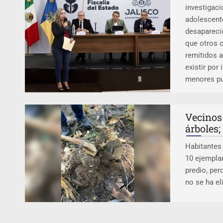
investigaci
adolescent
desaparecid
que otros 
remitidos a
existir por
menores pu
Vecinos 
árboles; 
Habitantes
10 ejemplar
predio, per
no se ha e