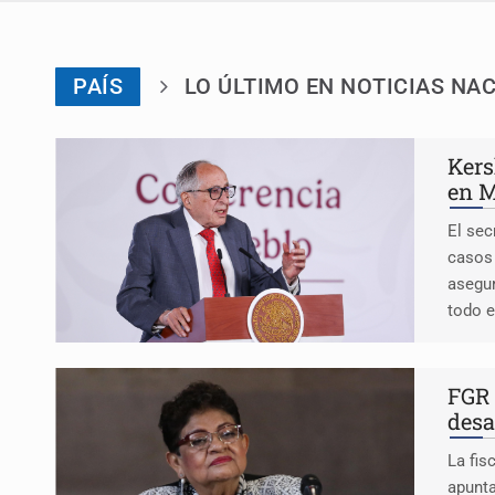
PAÍS
LO ÚLTIMO EN NOTICIAS NA
Kers
en M
El sec
casos 
asegur
todo e
FGR 
desa
La fis
apunta