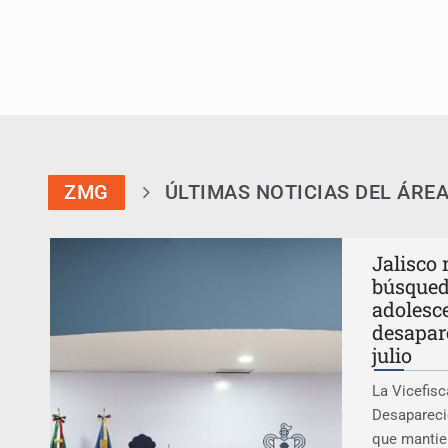
Que el IPEJAL encabece la lista de
Critican inoperancia de la ASEJ pa
Catean centro de fraudes inmobili
Cae en Zapopan prófugo estadouni
ZMG
ÚLTIMAS NOTICIAS DEL ÁRE
Jalisco
búsqued
adolesc
desapar
julio
La Vicefisc
Desapareci
que mantie