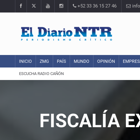
+52 33 36 15 27 46
inf
INICIO
ZMG
PAÍS
MUNDO
OPINIÓN
EMPRES
ESCUCHA RADIO CAÑÓN
FISCALÍA 