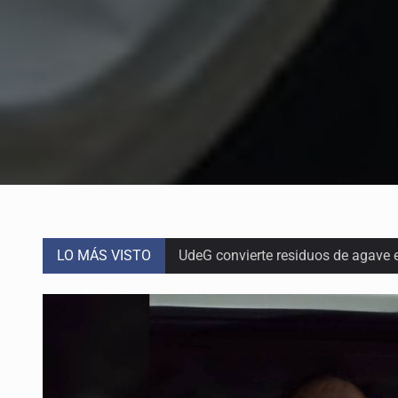
LO MÁS VISTO
UdeG convierte residuos de agave e
Quinto Patio
Se recuperan ya de ciclosporiasis
SCJN ordena al Congreso de Jalisc
Fiscalía exhuma 126 cuerpos de 3