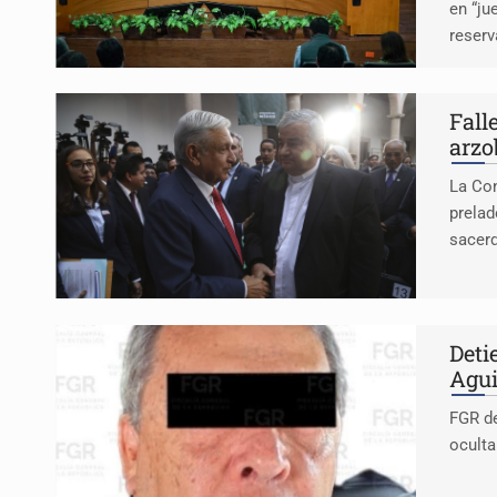
en “ju
reserv
Fall
arzo
La Con
prelad
sacerd
Deti
Agui
FGR de
oculta