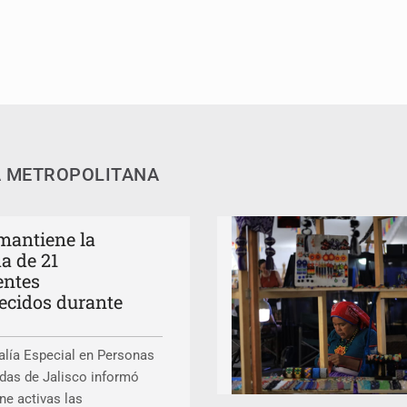
 deudores en Jalisco es un “foco rojo” de gran magnitud: Econo
ra recuperar fondos públicos
arios en Zapopan
dense buscado por Interpol
A METROPOLITANA
 mantiene la
a de 21
entes
ecidos durante
alía Especial en Personas
das de Jalisco informó
ne activas las