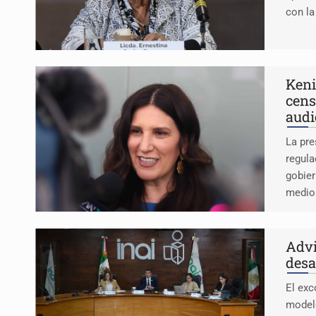
con la
Keni
cens
audi
La pre
regula
gobier
medio
Advi
desa
El exc
modelo