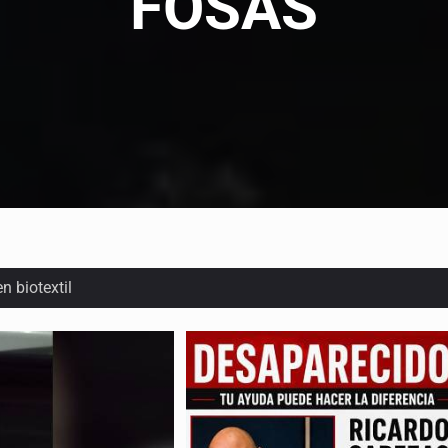
FOSAS
n biotextil
o eliminar la adopción simple
2 fosas