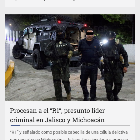
Procesan a el “R1”, presunto líder
criminal en Jalisco y Michoacán
“R1” y señalado como posible cabecilla de una célula delictiva
que operaba en Michoacán y Jalisco, fue vinculado a proceso