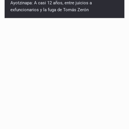
Ayotzinapa: A casi 12 años, entre juicios a
exfuncionarios y la fuga de Tomás Zerón
Caen en Zapopan 'El Ruso', objetivo prioritario por
homicidios en Playa del Carmen