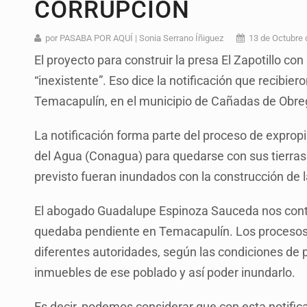
CORRUPCIÓN
Realizan primera boda de persona
Entrega apoyos a afectados por llu
por PASABA POR AQUÍ | Sonia Serrano Íñiguez
13 de Octubre 
El proyecto para construir la presa El Zapotillo co
Accidentes resaltan en causas de
“inexistente”. Eso dice la notificación que recibie
Llaman a mantener legado de Alc
Temacapulín, en el municipio de Cañadas de Obregó
Concierto patrio costará 32.9 mdp
La notificación forma parte del proceso de expro
Instalan señalética en el Ávila Ca
del Agua (Conagua) para quedarse con sus tierras
México vence a Canadá, pasa a la f
previsto fueran inundados con la construcción de la
El abogado Guadalupe Espinoza Sauceda nos contó
quedaba pendiente en Temacapulín. Los procesos 
diferentes autoridades, según las condiciones de 
inmuebles de ese poblado y así poder inundarlo.
Es decir, podemos considerar que con esta notifica