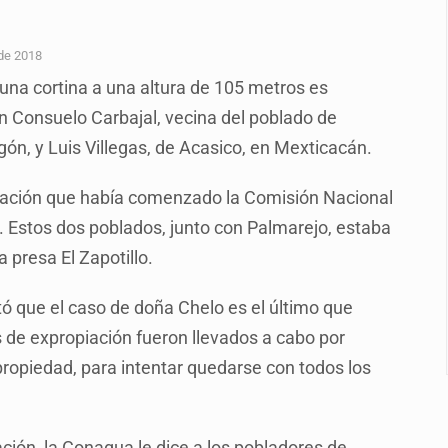
s sordas en Zapopan
vias en Oblatos
de 2018
n una cortina a una altura de 105 metros es
 muerte
ron Consuelo Carbajal, vecina del poblado de
alde
n, y Luis Villegas, de Acasico, en Mexticacán.
piación que había comenzado la Comisión Nacional
macho
. Estos dos poblados, junto con Palmarejo, estaba
inal y obtiene el boleto a los Juegos Olímpicos
 presa El Zapotillo.
 que el caso de doña Chelo es el último que
de expropiación fueron llevados a cabo por
propiedad, para intentar quedarse con todos los
ción, la Conagua le dice a los pobladores de