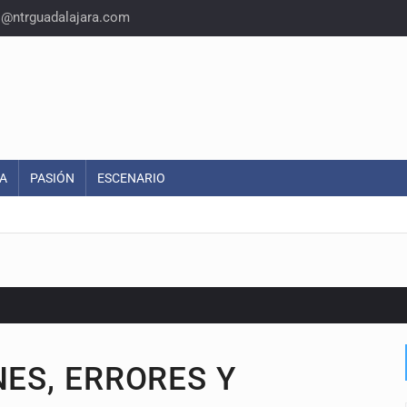
o@ntrguadalajara.com
A
PASIÓN
ESCENARIO
or EU
NES, ERRORES Y
colonias