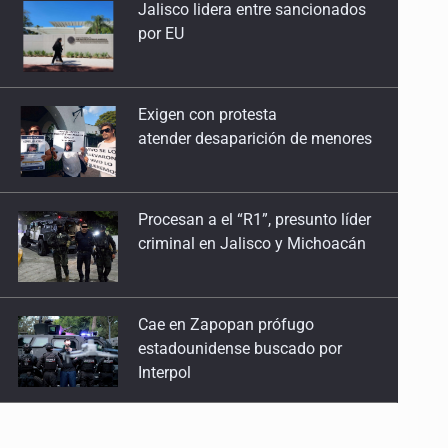
Exigen con protesta
Guadalajara, la insegura
atender desaparición de menores
28 de Abril de 2026
'Lo bueno sale caro'
Procesan a el “R1”, presunto líder
21 de Abril de 2026
criminal en Jalisco y Michoacán
La lentitud de la verdad en el Izaguirre
14 de Abril de 2026
Cae en Zapopan prófugo
estadounidense buscado por
Más vale tarde que nunca
Interpol
24 de Marzo de 2026
Avalan rebaja del Siapa para 203
La cloaca en la nómina del Congreso
colonias
17 de Marzo de 2026
La ilimitada permisividad del Siapa
Realizan primera boda