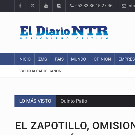
+52 33 36 15 27 46
inf
INICIO
ZMG
PAÍS
MUNDO
OPINIÓN
EMPRES
ESCUCHA RADIO CAÑÓN
LO MÁS VISTO
Quinto Patio
Jalisco lidera entre sancionados p
EL ZAPOTILLO, OMISIO
Avalan rebaja del Siapa para 203 