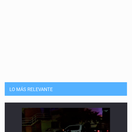
110 años sin Schwarzschild
10 de Mayo de 2026
Haro, el astrofísico
27 de Abril de 2026
240 años sin Goodricke
20 de Abril de 2026
85 años sin miss Cannon
13 de Abril de 2026
LO MÁS RELEVANTE
Las binarias de Struve
6 de Abril de 2026
El cielo de Atenguillo
17 de Marzo de 2026