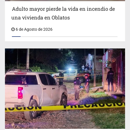
Adulto mayor pierde la vida en incendio de
Capturan en Zapopan a defraudador de paquetes
una vivienda en Oblatos
vacacionales
6 de Agosto de 2026