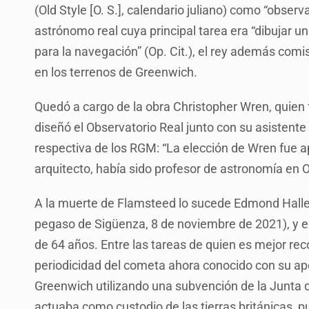
(Old Style [O. S.], calendario juliano) como “obse
astrónomo real cuya principal tarea era “dibujar u
para la navegación” (Op. Cit.), el rey además comi
en los terrenos de Greenwich.
Quedó a cargo de la obra Christopher Wren, quien f
diseñó el Observatorio Real junto con su asistente
respectiva de los RGM: “La elección de Wren fue 
arquitecto, había sido profesor de astronomía en O
A la muerte de Flamsteed lo sucede Edmond Halley
pegaso de Sigüenza, 8 de noviembre de 2021), y es
de 64 años. Entre las tareas de quien es mejor reco
periodicidad del cometa ahora conocido con su ape
Greenwich utilizando una subvención de la Junta 
actuaba como custodio de las tierras británicas, 