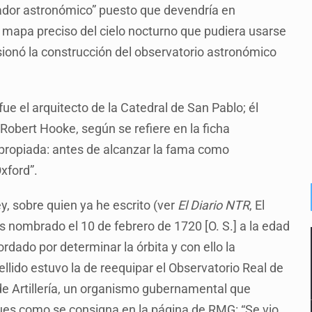
rvador astronómico” puesto que devendría en
n mapa preciso del cielo nocturno que pudiera usarse
sionó la construcción del observatorio astronómico
ue el arquitecto de la Catedral de San Pablo; él
 Robert Hooke, según se refiere en la ficha
apropiada: antes de alcanzar la fama como
xford”.
, sobre quien ya he escrito (ver
El Diario NTR
, El
 nombrado el 10 de febrero de 1720 [O. S.] a la edad
rdado por determinar la órbita y con ello la
llido estuvo la de reequipar el Observatorio Real de
de Artillería, un organismo gubernamental que
pues como se consigna en la página de RMG: “Se vio