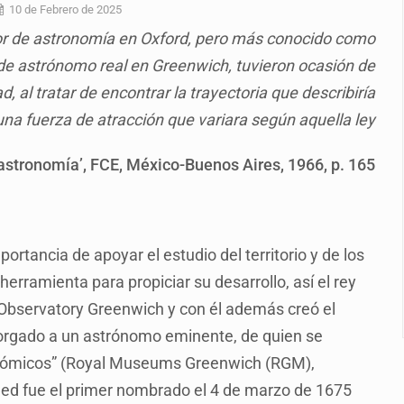
a el Siapa
10 de Febrero de 2025
or de astronomía en Oxford, pero más conocido como
mputación en caso Eli Castro
de astrónomo real en Greenwich, tuvieron ocasión de
alvi niega tala
d, al tratar de encontrar la trayectoria que describiría
Feria Corazón de Artesano
una fuerza de atracción que variara según aquella ley
on 40 mdp
a astronomía’, FCE, México-Buenos Aires, 1966, p. 165
te’
tancia de apoyar el estudio del territorio y de los
erramienta para propiciar su desarrollo, así el rey
l Observatory Greenwich y con él además creó el
torgado a un astrónomo eminente, de quien se
onómicos” (Royal Museums Greenwich (RGM),
eed fue el primer nombrado el 4 de marzo de 1675