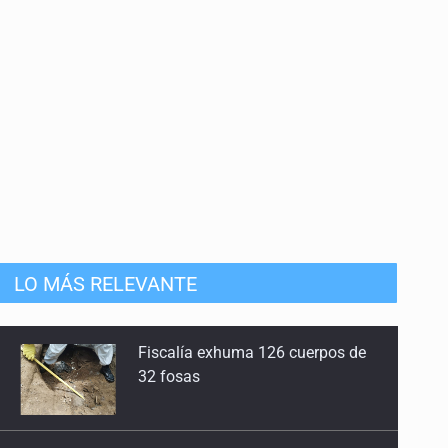
8 de Junio de 2026
Astronomía en Armenia
25 de Mayo de 2026
110 años sin Schwarzschild
10 de Mayo de 2026
Haro, el astrofísico
27 de Abril de 2026
LO MÁS RELEVANTE
240 años sin Goodricke
20 de Abril de 2026
Se recuperan ya de ciclosporiasis
85 años sin miss Cannon
13 de Abril de 2026