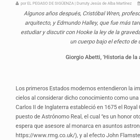
Al archivo la mitad de quejas contr
por EL PEGASO DE SIGÜENZA | Durruty Jesús de Alba Martínez
Algunos años después, Cristóbal Wren, profes
Ya hay solicitud de audiencia de i
arquitecto, y Edmundo Halley, que fue más tar
Vecinos acusan retiro de árboles; Ij
estudiar y discutir con Hooke la ley de la graveda
Buscan mantener tradiciones con 
un cuerpo bajo el efecto de 
Apoyarán a mujeres con cáncer c
Giorgio Abetti, ‘Historia de l
La evolución tiene nombre: ‘SuperAr
Quinto Patio
Los primeros Estados modernos entendieron la impor
cielos al considerar dicho conocimiento como una h
Carlos II de Inglaterra estableció en 1675 el Roya
puesto de Astrónomo Real, el cual “es un honor o
espera que asesore al monarca en asuntos astr
https://www.rmg.co.uk/), y al efecto John Flamst