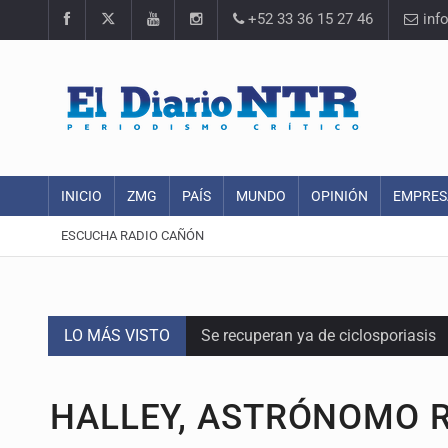
+52 33 36 15 27 46
inf
INICIO
ZMG
PAÍS
MUNDO
OPINIÓN
EMPRES
ESCUCHA RADIO CAÑÓN
LO MÁS VISTO
Se recuperan ya de ciclosporiasis
SCJN ordena al Congreso de Jalisc
HALLEY, ASTRÓNOMO 
Fiscalía exhuma 126 cuerpos de 3