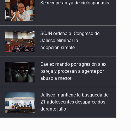
SCJN ordena al Congreso de
Las binarias de Struve
Jalisco eliminar la
6 de Abril de 2026
adopción simple
El cielo de Atenguillo
Cae ex mando por agresión a ex
17 de Marzo de 2026
pareja y procesan a agente por
abuso a menor
IAU-NAEC México
2 de Marzo de 2026
Jalisco mantiene la búsqueda de
21 adolescentes desaparecidos
Rético y el De revolutionibvs
durante julio
16 de Febrero de 2026
SSPC, participa en búsqueda de
Bruno y el universo
Ricardo Cabezas Talavera
9 de Febrero de 2026
80 años sin Van Maanen
Al archivo la mitad de quejas