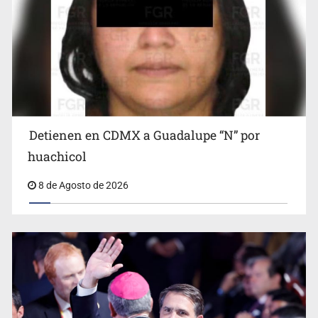
Detienen en CDMX a Guadalupe “N” por
Ciclosporiasis no representa un riesgo epidemiológico
masivo
huachicol
8 de Agosto de 2026