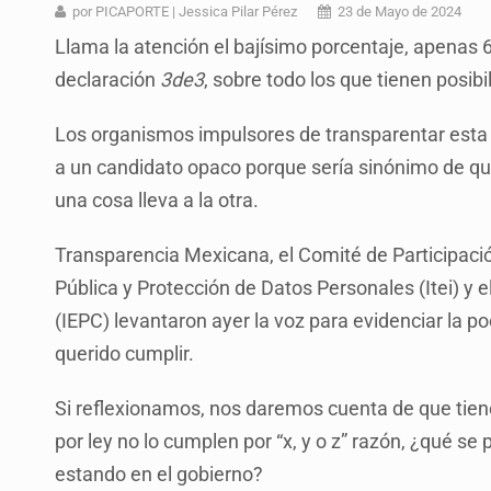
Desapariciones en Jalisco, con com
por PICAPORTE | Jessica Pilar Pérez
23 de Mayo de 2024
Llama la atención el bajísimo porcentaje, apenas 
Aseguran pitón dentro de vivienda 
declaración
3de3
, sobre todo los que tienen posib
Sheinbaum anticipa más detencione
Los organismos impulsores de transparentar esta i
Resalta Fujimori restablecimiento 
a un candidato opaco porque sería sinónimo de que
Asume Abelardo De la Espriella c
una cosa lleva a la otra.
Policías bajo la mira: La CEDHJ d
Transparencia Mexicana, el Comité de Participación
Catean casa por esquema de fraude
Pública y Protección de Datos Personales (Itei) y e
(IEPC) levantaron ayer la voz para evidenciar la p
querido cumplir.
Si reflexionamos, nos daremos cuenta de que tienen
por ley no lo cumplen por “x, y o z” razón, ¿qué s
estando en el gobierno?