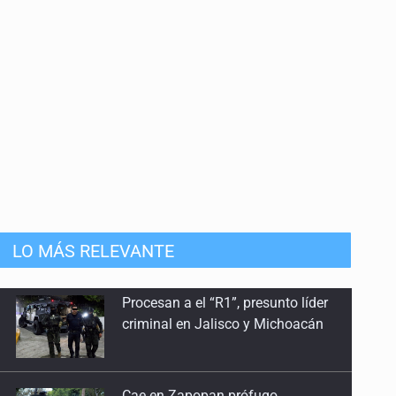
LO MÁS RELEVANTE
Cae en Zapopan prófugo
estadounidense buscado por
Interpol