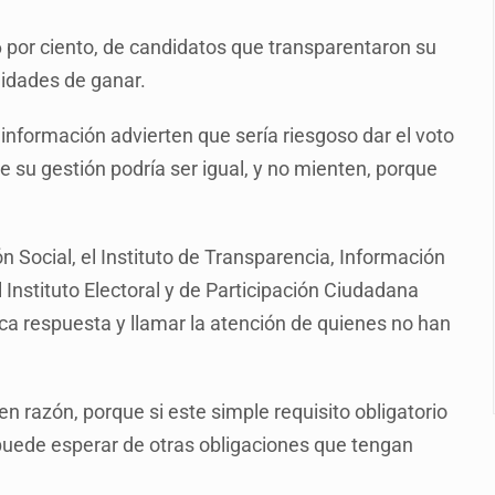
plicidad de policías, afirma Lazos de Amor
6 por ciento, de candidatos que transparentaron su
de Santa Tere
ilidades de ganar.
s por caso Ayotzinapa y promete justicia
nformación advierten que sería riesgoso dar el voto
de relaciones con México
 su gestión podría ser igual, y no mienten, porque
omo Presidente de Colombia
ocumenta su implicación en desapariciones forzadas
 Social, el Instituto de Transparencia, Información
 telefónico
l Instituto Electoral y de Participación Ciudadana
oca respuesta y llamar la atención de quienes no han
 razón, porque si este simple requisito obligatorio
e puede esperar de otras obligaciones que tengan