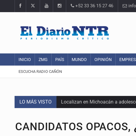
+52 33 36 15 27 46
inf
INICIO
ZMG
PAÍS
MUNDO
OPINIÓN
EMPRES
ESCUCHA RADIO CAÑÓN
LO MÁS VISTO
Localizan en Michoacán a adolesc
México no está preparado para una 
CANDIDATOS OPACOS,
Lamenta Carla Humphrey la negativ