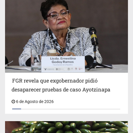
Jalisco mantiene la búsqueda de 21 adolescentes
desaparecidos durante julio
FGR revela que exgobernador pidió
Kershenobich descarta brote de ciclosporiasis en
desaparecer pruebas de caso Ayotzinapa
México
6 de Agosto de 2026