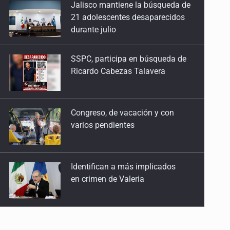
SSPC, participa en búsqueda de
2026: ¡Eh, que viene el lobo!
Ricardo Cabezas Talavera
5 de Enero de 2026
Congreso, de vacación y con
varios pendientes
Identifican a más implicados
en crimen de Valeria
Capturan en Zapopan a
defraudador de paquetes
vacacionales
Capturan a secuestradora