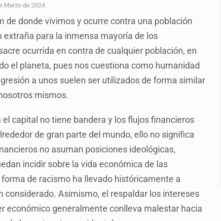
n y amenzas contra su pareja
e Marzo de 2024
km de donde vivimos y ocurre contra una población
enuncian tala; IJALVI lo niega
ón extraña para la inmensa mayoría de los
ión en Balcones de Oblatos
acre ocurrida en contra de cualquier población, en
icardo Cabezas Talavera
odo el planeta, pues nos cuestiona como humanidad
agresión a unos suelen ser utilizados de forma similar
rrollo de vivienda en Mirador de San Isidro
r nosotros mismos.
imen de Valeria
el capital no tiene bandera y los flujos financieros
a desde 2012
rededor de gran parte del mundo, ello no significa
financieros no asuman posiciones ideológicas,
uedan incidir sobre la vida económica de las
a forma de racismo ha llevado históricamente a
n considerado. Asimismo, el respaldar los intereses
der económico generalmente conlleva malestar hacia