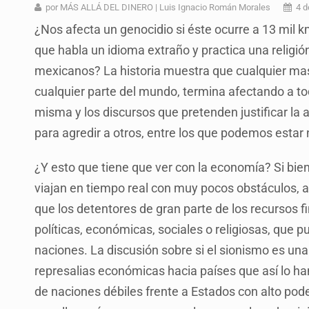
Ex policía es detenido por agresió
por MÁS ALLÁ DEL DINERO | Luis Ignacio Román Morales
4 d
¿Nos afecta un genocidio si éste ocurre a 13 mil 
Vecinos de Mirador de San Isidro d
que habla un idioma extraño y practica una religi
Reporta 627 acciones tras inundac
mexicanos? La historia muestra que cualquier mas
SSPC, participa en búsqueda de R
cualquier parte del mundo, termina afectando a t
misma y los discursos que pretenden justificar la 
Proponen consulta popular por desa
para agredir a otros, entre los que podemos esta
Identifican a más implicados en cr
¿Y esto que tiene que ver con la economía? Si bien 
Capturan a secuestradora buscad
viajan en tiempo real con muy pocos obstáculos, al
que los detentores de gran parte de los recursos 
políticas, económicas, sociales o religiosas, que p
naciones. La discusión sobre si el sionismo es un
represalias económicas hacia países que así lo ha
de naciones débiles frente a Estados con alto po