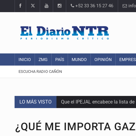
+52 33 36 15 27 46
inf
INICIO
ZMG
PAÍS
MUNDO
OPINIÓN
EMPRES
ESCUCHA RADIO CAÑÓN
LO MÁS VISTO
Que el IPEJAL encabece la lista de
Critican inoperancia de la ASEJ pa
¿QUÉ ME IMPORTA GAZ
Catean centro de fraudes inmobili